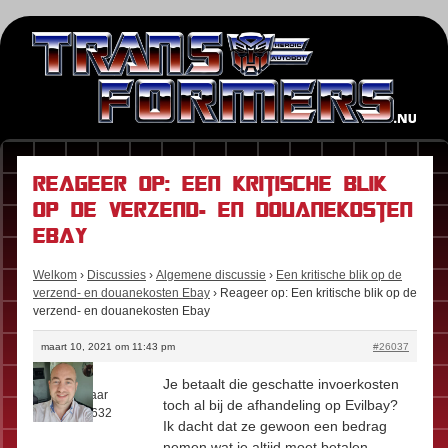
Reageer op: Een kritische blik
op de verzend- en douanekosten
Ebay
Welkom
›
Discussies
›
Algemene discussie
›
Een kritische blik op de
verzend- en douanekosten Ebay
›
Reageer op: Een kritische blik op de
verzend- en douanekosten Ebay
maart 10, 2021 om 11:43 pm
#26037
Floris
Je betaalt die geschatte invoerkosten
Rol:
Eigenaar
toch al bij de afhandeling op Evilbay?
Berichten:
632
Ik dacht dat ze gewoon een bedrag
nemen wat je altijd moet betalen.