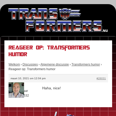
Reageer op: Transformers
humor
Welkom
›
Discussies
›
Algemene discussie
›
Transformers humor
›
Reageer op: Transformers humor
maart 10, 2021 om 12:04 pm
#26031
Floris
Haha, nice!
Rol:
Eigenaar
Berichten:
632