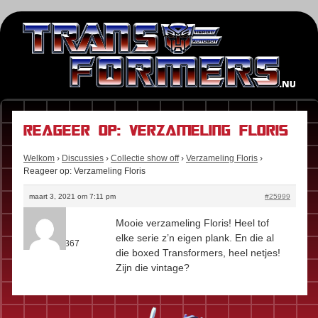
Reageer op: Verzameling Floris
Welkom
›
Discussies
›
Collectie show off
›
Verzameling Floris
›
Reageer op: Verzameling Floris
maart 3, 2021 om 7:11 pm
#25999
Kees
Mooie verzameling Floris! Heel tof
Rol:
Fan
elke serie z’n eigen plank. En die al
Berichten:
367
die boxed Transformers, heel netjes!
Zijn die vintage?