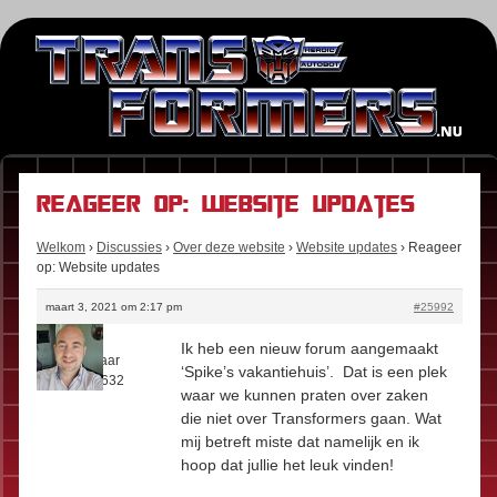
Reageer op: Website updates
Welkom
›
Discussies
›
Over deze website
›
Website updates
›
Reageer
op: Website updates
maart 3, 2021 om 2:17 pm
#25992
Floris
Ik heb een nieuw forum aangemaakt
Rol:
Eigenaar
‘Spike’s vakantiehuis’. Dat is een plek
Berichten:
632
waar we kunnen praten over zaken
die niet over Transformers gaan. Wat
mij betreft miste dat namelijk en ik
hoop dat jullie het leuk vinden!