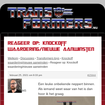
Reageer op: Knockoff
waardering/nieuwe aanwinsten
Welkom
›
Discussies
›
Transformers toys
›
Knockoff
waardering/nieuwe aanwinsten
›
Reageer op: Knockoff
waardering/nieuwe aanwinsten
februari 25, 2021 om 9:33 pm
#25944
Stefan
Een leuke onbekende neppert binnen.
Rol:
Fan
Als iemand weet waar van het is dan
Berichten:
945
hoor ik het graag.