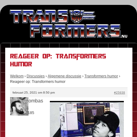
Reageer op: Transformers
humor
Welkom
›
Discussies
›
Algemene discussie
›
Transformers humor
›
Reageer op: Transformers humor
februari 25, 2021 om 8:50 pm
#25938
Boomboombas
Rol:
Fan
Berichten:
185