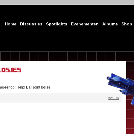
Home
Discussies
Spotlights
Evenementen
Albums
Shop
losjes
geer op: Help! Ball joint losjes
#25916