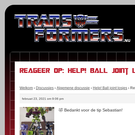
Reageer op: Help! Ball joint 
Welkom
›
Discussies
›
Algemene discussie
›
Help! Ball joint losjes
›
Rea
februari 23, 2021 om 9:06 pm
🤣 Bedankt voor de tip Sebastian!