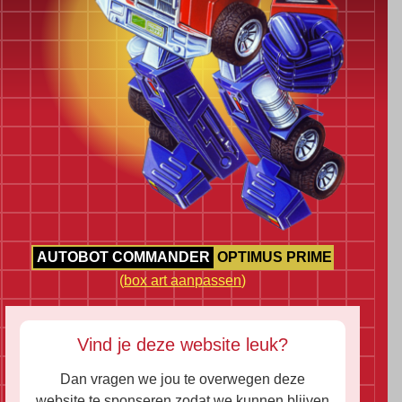
AUTOBOT COMMANDER
OPTIMUS PRIME
(
box art aanpassen
)
Vind je deze website leuk?
Dan vragen we jou te overwegen deze
website te sponseren zodat we kunnen blijven