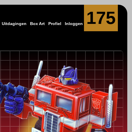
175
Uitdagingen
Box Art
Profiel
Inloggen