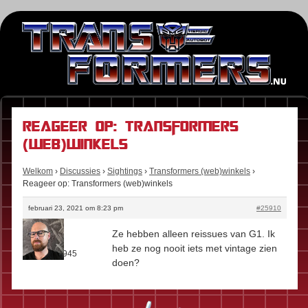
Reageer op: Transformers
(web)winkels
Welkom
›
Discussies
›
Sightings
›
Transformers (web)winkels
›
Reageer op: Transformers (web)winkels
februari 23, 2021 om 8:23 pm
#25910
Stefan
Ze hebben alleen reissues van G1. Ik
Rol:
Fan
heb ze nog nooit iets met vintage zien
Berichten:
945
doen?