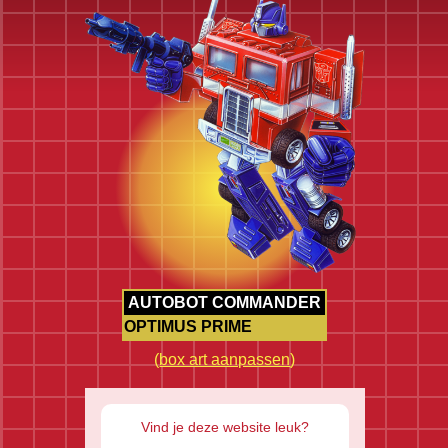
AUTOBOT COMMANDER
OPTIMUS PRIME
(
box art aanpassen
)
Vind je deze website leuk?