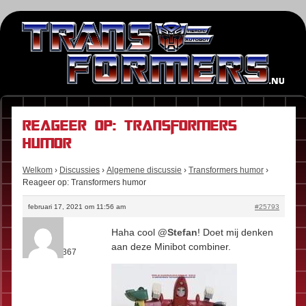
Reageer op: Transformers
humor
Welkom
›
Discussies
›
Algemene discussie
›
Transformers humor
›
Reageer op: Transformers humor
februari 17, 2021 om 11:56 am
#25793
Kees
Haha cool
@Stefan
! Doet mij denken
Rol:
Fan
aan deze Minibot combiner.
Berichten:
367