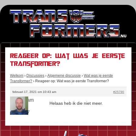
Reageer op: Wat was je eerste
Transformer?
Welkom
›
Discussies
›
Algemene discussie
›
Wat was je eerste
Transformer?
›
Reageer op: Wat was je eerste Transformer?
februari 17, 2021 om 10:43 am
#25790
starscream
Helaas heb ik die niet meer.
Rol:
Fan
Berichten:
7