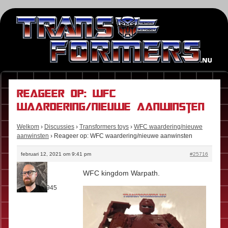
Reageer op: WFC
waardering/nieuwe aanwinsten
Welkom
›
Discussies
›
Transformers toys
›
WFC waardering/nieuwe
aanwinsten
›
Reageer op: WFC waardering/nieuwe aanwinsten
februari 12, 2021 om 9:41 pm
#25716
Stefan
WFC kingdom Warpath.
Rol:
Fan
Berichten:
945