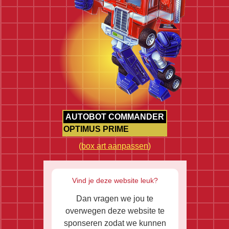
AUTOBOT COMMANDER
OPTIMUS PRIME
(
box art aanpassen
)
Vind je deze website leuk?
Dan vragen we jou te
overwegen deze website te
sponseren zodat we kunnen