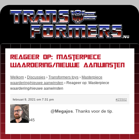
Reageer op: Masterpiece
waardering/nieuwe aanwinsten
Welkom
›
Discussies
›
Transformers toys
›
Masterpiece
waardering/nieuwe aanwinsten
›
Reageer op: Masterpiece
waardering/nieuwe aanwinsten
februari 9, 2021 om 7:31 pm
#25502
Stefan
@Megajos
. Thanks voor de tip.
Rol:
Fan
Berichten:
945