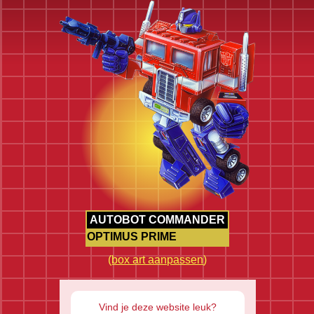
AUTOBOT COMMANDER
OPTIMUS PRIME
(
box art aanpassen
)
Vind je deze website leuk?