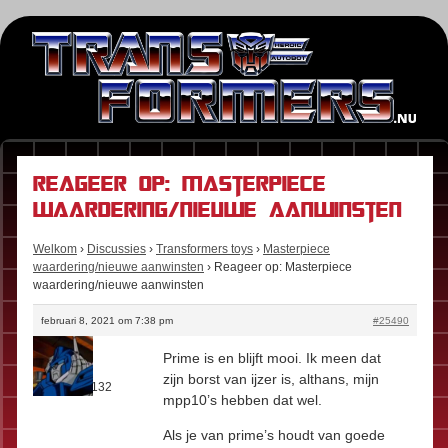
Reageer op: Masterpiece
waardering/nieuwe aanwinsten
Welkom
›
Discussies
›
Transformers toys
›
Masterpiece
waardering/nieuwe aanwinsten
›
Reageer op: Masterpiece
waardering/nieuwe aanwinsten
februari 8, 2021 om 7:38 pm
#25490
Bubba
Prime is en blijft mooi. Ik meen dat
Rol:
Fan
zijn borst van ijzer is, althans, mijn
Berichten:
132
mpp10’s hebben dat wel.
Als je van prime’s houdt van goede