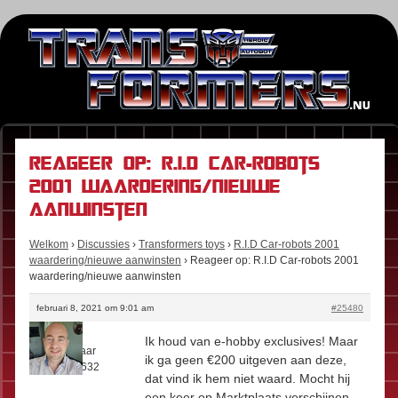
Reageer op: R.I.D Car-robots
2001 waardering/nieuwe
aanwinsten
Welkom
›
Discussies
›
Transformers toys
›
R.I.D Car-robots 2001
waardering/nieuwe aanwinsten
›
Reageer op: R.I.D Car-robots 2001
waardering/nieuwe aanwinsten
februari 8, 2021 om 9:01 am
#25480
Floris
Ik houd van e-hobby exclusives! Maar
Rol:
Eigenaar
ik ga geen €200 uitgeven aan deze,
Berichten:
632
dat vind ik hem niet waard. Mocht hij
een keer op Marktplaats verschijnen