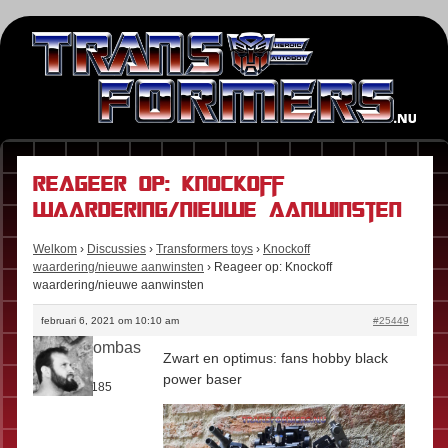
Reageer op: Knockoff
waardering/nieuwe aanwinsten
Welkom
›
Discussies
›
Transformers toys
›
Knockoff
waardering/nieuwe aanwinsten
›
Reageer op: Knockoff
waardering/nieuwe aanwinsten
februari 6, 2021 om 10:10 am
#25449
Boomboombas
Zwart en optimus: fans hobby black
Rol:
Fan
power baser
Berichten:
185