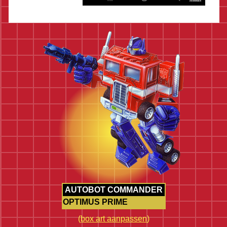
AUTOBOT COMMANDER
OPTIMUS PRIME
(
box art aanpassen
)