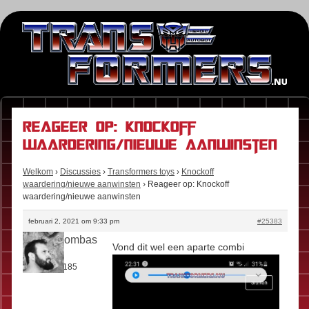
Reageer op: Knockoff
waardering/nieuwe aanwinsten
Welkom
›
Discussies
›
Transformers toys
›
Knockoff
waardering/nieuwe aanwinsten
›
Reageer op: Knockoff
waardering/nieuwe aanwinsten
februari 2, 2021 om 9:33 pm
#25383
Boomboombas
Vond dit wel een aparte combi
Rol:
Fan
Berichten:
185