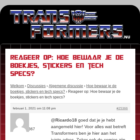
Reageer op: Hoe bewaar je de
boekjes, stickers en tech
specs?
Welkom
›
Discussies
›
Algemene discussie
›
Hoe bewaar je de
boekjes, stickers en tech specs?
›
Reageer op: Hoe bewaar je de
boekjes, stickers en tech specs?
februari 1, 2021 om 11:08 pm
#25366
Kees
@Ricardo18
goed dat je je hebt
Rol:
Fan
aangemeld hier! Voor alles wat betreft
Berichten:
367
Transformers ben je hier aan het
juiste adres. Zeker ook de comics zijn