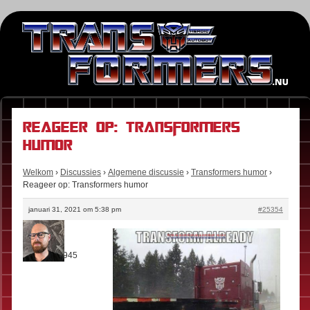
Reageer op: Transformers
humor
Welkom
›
Discussies
›
Algemene discussie
›
Transformers humor
›
Reageer op: Transformers humor
januari 31, 2021 om 5:38 pm
#25354
Stefan
Rol:
Fan
Berichten:
945