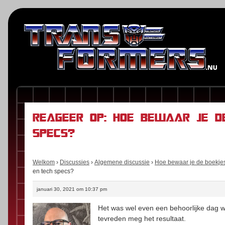
Reageer op: Hoe bewaar je de
specs?
Welkom
›
Discussies
›
Algemene discussie
›
Hoe bewaar je de boekjes
en tech specs?
januari 30, 2021 om 10:37 pm
Het was wel even een behoorlijke dag w
tevreden meg het resultaat.