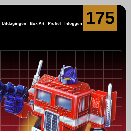
175
Uitdagingen
Box Art
Profiel
Inloggen