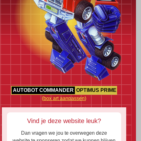
AUTOBOT COMMANDER
OPTIMUS PRIME
(
box art aanpassen
)
Vind je deze website leuk?
Dan vragen we jou te overwegen deze
website te sponseren zodat we kunnen blijven