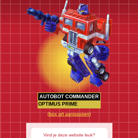
AUTOBOT COMMANDER
OPTIMUS PRIME
(
box art aanpassen
)
Vind je deze website leuk?