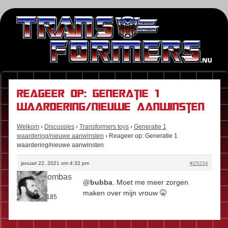
Reageer op: Generatie 1
waardering/nieuwe aanwinsten
Welkom
›
Discussies
›
Transformers toys
›
Generatie 1
waardering/nieuwe aanwinsten
›
Reageer op: Generatie 1
waardering/nieuwe aanwinsten
januari 22, 2021 om 4:32 pm
#25234
Boomboombas
@bubba
. Moet me meer zorgen
Rol:
Fan
maken over mijn vrouw 🤫
Berichten:
185