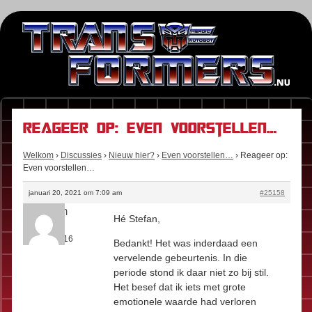
Reageer op: Even voorstellen…
Welkom
›
Discussies
›
Nieuw hier?
›
Even voorstellen…
›
Reageer op:
Even voorstellen…
januari 20, 2021 om 7:09 am
#25158
Anoniem
Hé Stefan,
Rol:
Fan
Berichten:
16
Bedankt! Het was inderdaad een
vervelende gebeurtenis. In die
periode stond ik daar niet zo bij stil.
Het besef dat ik iets met grote
emotionele waarde had verloren