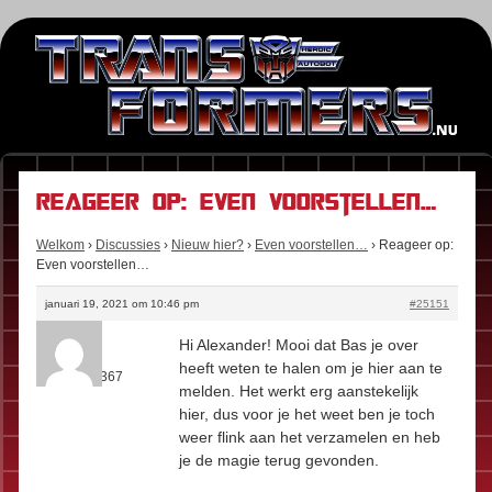
Reageer op: Even voorstellen…
Welkom
›
Discussies
›
Nieuw hier?
›
Even voorstellen…
›
Reageer op:
Even voorstellen…
januari 19, 2021 om 10:46 pm
#25151
Kees
Hi Alexander! Mooi dat Bas je over
Rol:
Fan
heeft weten te halen om je hier aan te
Berichten:
367
melden. Het werkt erg aanstekelijk
hier, dus voor je het weet ben je toch
weer flink aan het verzamelen en heb
je de magie terug gevonden.