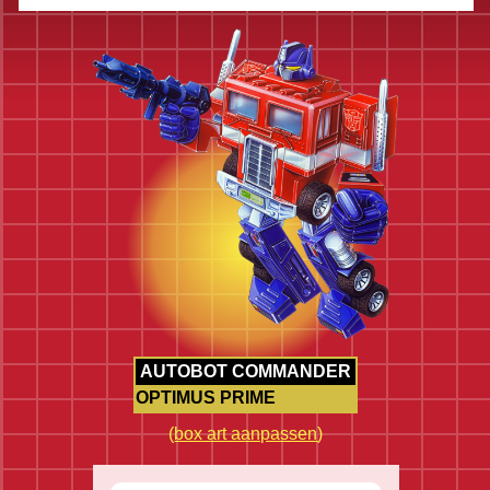
AUTOBOT COMMANDER
OPTIMUS PRIME
(
box art aanpassen
)