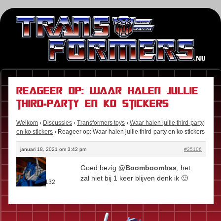
Reageer op: Waar halen jullie
third-party en ko stickers
Welkom
›
Discussies
›
Transformers toys
›
Waar halen jullie third-party
en ko stickers
›
Reageer op: Waar halen jullie third-party en ko stickers
januari 18, 2021 om 3:42 pm
#25106
Bubba
Goed bezig
@Boomboombas
, het
Rol:
Fan
zal niet bij 1 keer blijven denk ik 🙂
Berichten:
132