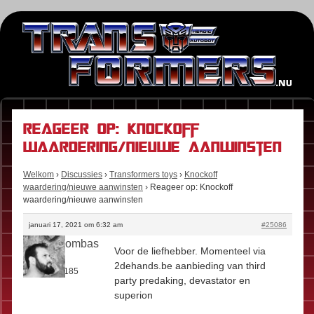
Reageer op: Knockoff
waardering/nieuwe aanwinsten
Welkom
›
Discussies
›
Transformers toys
›
Knockoff
waardering/nieuwe aanwinsten
›
Reageer op: Knockoff
waardering/nieuwe aanwinsten
januari 17, 2021 om 6:32 am
#25086
Boomboombas
Voor de liefhebber. Momenteel via
Rol:
Fan
2dehands.be aanbieding van third
Berichten:
185
party predaking, devastator en
superion