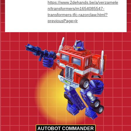
https://www.2dehands.be/a/verzamele
n/transformers/m1654085547-
transformers-tfc-razorclaw.html?
previousPage=lr
AUTOBOT COMMANDER