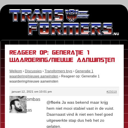
Reageer op: Generatie 1
waardering/nieuwe aanwinsten
Welkom
›
Discussies
›
Transformers toys
›
Generatie 1
waardering/nieuwe aanwinsten
›
Reageer op: Generatie 1
waardering/nieuwe aanwinsten
januari 12, 2021 om 10:01 pm
#25019
Boomboombas
@floris
Ja was bekend maar krijg
Rol:
Fan
hem niet mooi stabiel vast in de vuist.
Berichten:
185
Daarnaast vind ik niet een heel goed
uitgewerkte stap dus heb het zo
gelaten.