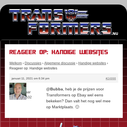
Reageer op: Handige websites
Welkom
›
Discussies
›
Algemene discussie
›
Handige websites
›
Reageer op: Handige websites
januari 11, 2021 om 6:34 pm
#24998
Floris
@Bubba
, heb je de prijzen voor
Rol:
Eigenaar
Transformers op Ebay wel eens
Berichten:
632
bekeken? Dan valt het nog wel mee
op Marktplaats. 🙂