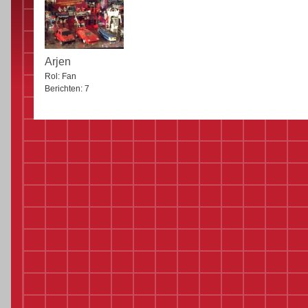
Arjen
Rol:
Fan
Berichten:
7