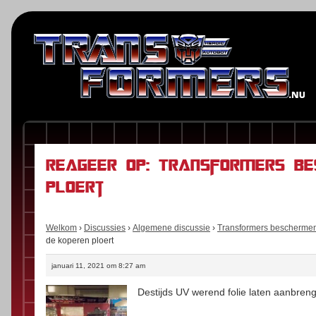
Reageer op: Transformers be
ploert
Welkom
›
Discussies
›
Algemene discussie
›
Transformers beschermen
de koperen ploert
januari 11, 2021 om 8:27 am
Destijds UV werend folie laten aanbre