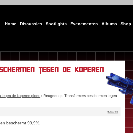
Home
Discussies
Spotlights
Evenementen
Albums
Shop
schermen tegen de koperen
 tegen de koperen ploert
›
Reageer op: Transformers beschermen tegen
#24965
ngen beschermt 99,9%.