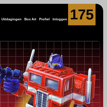
175
Uitdagingen
Box Art
Profiel
Inloggen