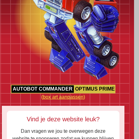
AUTOBOT COMMANDER
OPTIMUS PRIME
(
box art aanpassen
)
Vind je deze website leuk?
Dan vragen we jou te overwegen deze
website te sponseren zodat we kunnen blijven