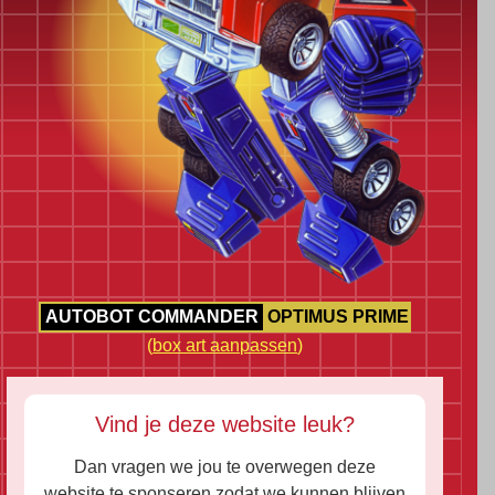
AUTOBOT COMMANDER
OPTIMUS PRIME
(
box art aanpassen
)
Vind je deze website leuk?
Dan vragen we jou te overwegen deze
website te sponseren zodat we kunnen blijven