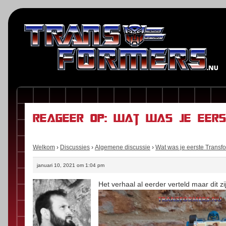
Reageer op: Wat was je eer
Welkom
›
Discussies
›
Algemene discussie
›
Wat was je eerste Transf
januari 10, 2021 om 1:04 pm
Het verhaal al eerder verteld maar dit z