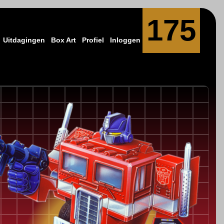
175
Uitdagingen
Box Art
Profiel
Inloggen