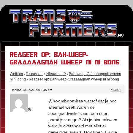
Reageer op: Bah-weep-
Graaaaagnah wheep ni ni bong
Welkom
›
Discussies
›
Nieuw hier?
›
Bah-weep-Graaaaagnah wheep
ni ni bong
›
Reageer op: Bah-weep-Graaaaagnah wheep ni ni bong
januari 10, 2021 om 8:45 am
#24939
Kees
@boomboombas
wat tof dat je nog
Rol:
Fan
allemaal weet! Waren de
Berichten:
367
speelgoedwinkels niet een soort
paradijs vroeger? Als je binnenkwam
werd je overspoeld met allerlei
geweldige jaren ‘80 toy lijnen. En die