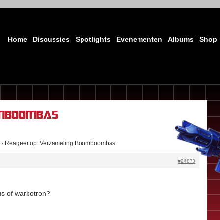
Home
Discussies
Spotlights
Evenementen
Albums
Shop
omboombas
›
Reageer op: Verzameling Boomboombas
#24870
us of warbotron?