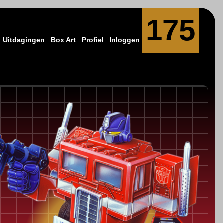
175
Uitdagingen
Box Art
Profiel
Inloggen