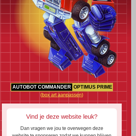
AUTOBOT COMMANDER
OPTIMUS PRIME
(
box art aanpassen
)
Vind je deze website leuk?
Dan vragen we jou te overwegen deze
website te sponseren zodat we kunnen blijven