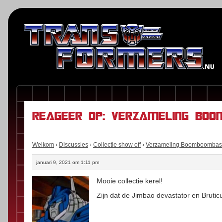
Reageer op: Verzameling Bo
Welkom
›
Discussies
›
Collectie show off
›
Verzameling Boomboombas
januari 9, 2021 om 1:11 pm
Mooie collectie kerel!
Zijn dat de Jimbao devastator en Brutic