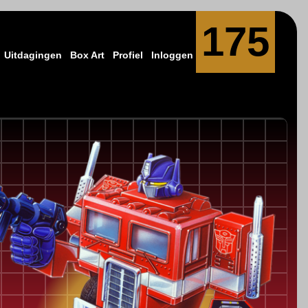
175
Uitdagingen
Box Art
Profiel
Inloggen