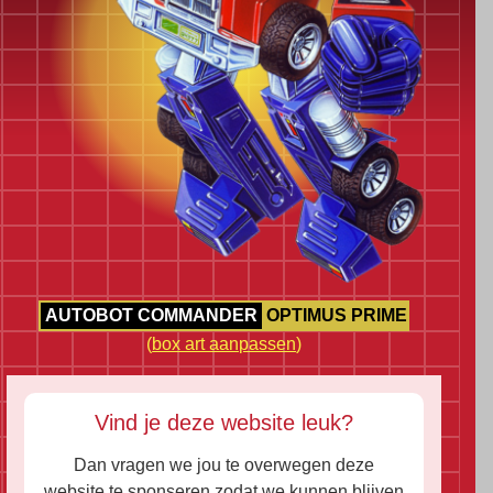
AUTOBOT COMMANDER
OPTIMUS PRIME
(
box art aanpassen
)
Vind je deze website leuk?
Dan vragen we jou te overwegen deze
website te sponseren zodat we kunnen blijven