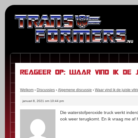
Reageer op: Waar vind ik de j
Welkom
›
Discussies
›
Algemene discussie
›
Waar vind ik de juiste vitr
januari 8, 2021 om 10:44 pm
Die waterstofperoxide truck werkt inderda
ook weer terugkomt. En ik vraag me af h