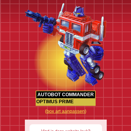
AUTOBOT COMMANDER
OPTIMUS PRIME
(
box art aanpassen
)
Vind je deze website leuk?