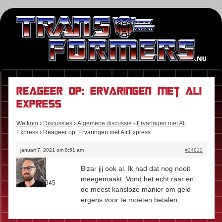
Reageer op: Ervaringen met Ali
Express
Welkom
›
Discussies
›
Algemene discussie
›
Ervaringen met Ali
Express
›
Reageer op: Ervaringen met Ali Express
januari 7, 2021 om 8:51 am
#24812
Stefan
Bizar jij ook al. Ik had dat nog nooit
Rol:
Fan
meegemaakt. Vond het echt raar en
Berichten:
945
de meest kansloze manier om geld
ergens voor te moeten betalen.