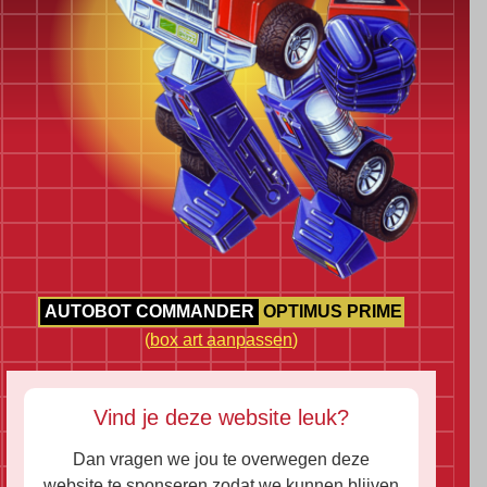
AUTOBOT COMMANDER
OPTIMUS PRIME
(
box art aanpassen
)
Vind je deze website leuk?
Dan vragen we jou te overwegen deze
website te sponseren zodat we kunnen blijven