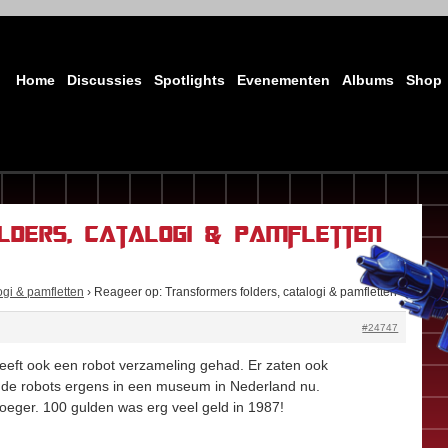
Home
Discussies
Spotlights
Evenementen
Albums
Shop
lders, catalogi & pamfletten
ogi & pamfletten
›
Reageer op: Transformers folders, catalogi & pamfletten
#24747
 heeft ook een robot verzameling gehad. Er zaten ook
n de robots ergens in een museum in Nederland nu.
eger. 100 gulden was erg veel geld in 1987!