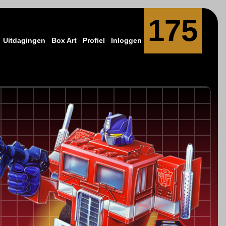
175
Uitdagingen
Box Art
Profiel
Inloggen