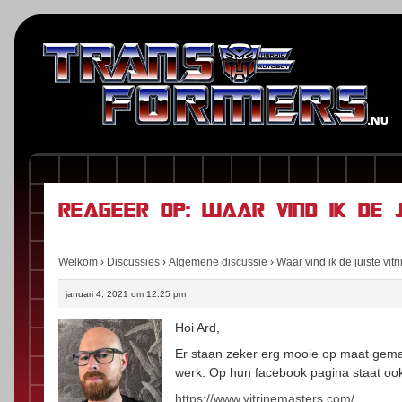
Reageer op: Waar vind ik de j
Welkom
›
Discussies
›
Algemene discussie
›
Waar vind ik de juiste vitr
januari 4, 2021 om 12:25 pm
Hoi Ard,
Er staan zeker erg mooie op maat gemaak
werk. Op hun facebook pagina staat ook 
https://www.vitrinemasters.com/