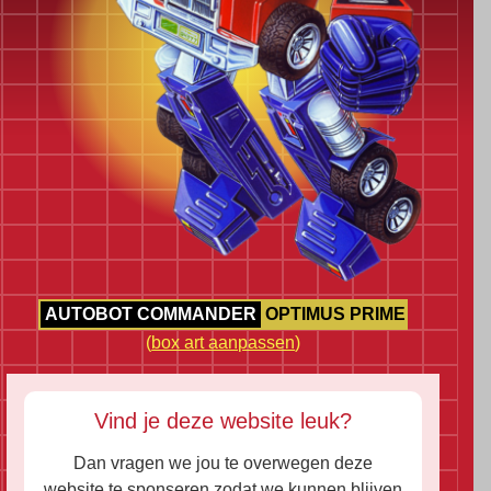
AUTOBOT COMMANDER
OPTIMUS PRIME
(
box art aanpassen
)
Vind je deze website leuk?
Dan vragen we jou te overwegen deze
website te sponseren zodat we kunnen blijven