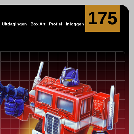
175
Uitdagingen
Box Art
Profiel
Inloggen