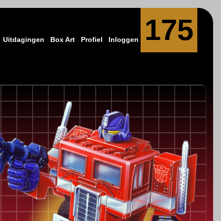
175
Uitdagingen
Box Art
Profiel
Inloggen