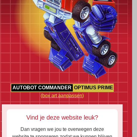
AUTOBOT COMMANDER
OPTIMUS PRIME
(
box art aanpassen
)
Vind je deze website leuk?
Dan vragen we jou te overwegen deze
website te sponseren zodat we kunnen blijven