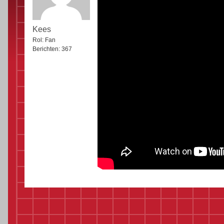
Kees
Rol:
Fan
Berichten:
367