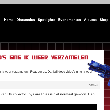
Home
Discussies
Spotlights
Evenementen
Albums
Shop
eo’s ging ik weer verzamelen
g ik weer verzamelen
›
Reageer op: Dankzij deze video’s ging ik weer
#24584
van UK collector Toys are Russ is niet normaal gewoon. Heb