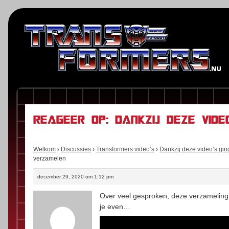
Reageer op: Dankzij deze vid
Welkom
›
Discussies
›
Transformers video’s
›
Dankzij deze video’s gin
verzamelen
december 29, 2020 om 1:12 pm
Over veel gesproken, deze verzameling 
je even…