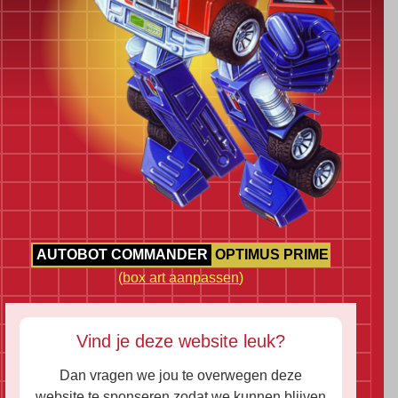
AUTOBOT COMMANDER
OPTIMUS PRIME
(
box art aanpassen
)
Vind je deze website leuk?
Dan vragen we jou te overwegen deze
website te sponseren zodat we kunnen blijven