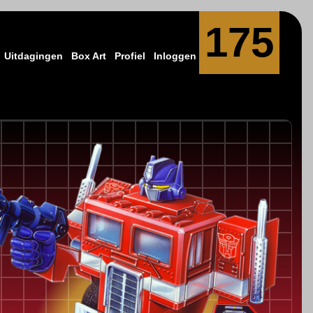
175
Uitdagingen
Box Art
Profiel
Inloggen