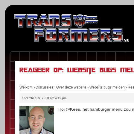
Reageer op: Website bugs me
Welkom
›
Discussies
›
Over deze website
›
Website bugs melden
›
Rea
december 25, 2020 om 4:19 pm
Hoi
@Kees
, het hamburger menu zou nu