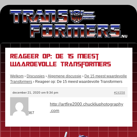
Reageer op: De 15 meest
waardevolle Transformers
Welkom
›
Discussies
›
Algemene discussie
›
De 15 meest waardevolle
Transformers
›
Reageer op: De 15 meest waardevolle Transformers
december 21, 2020 om 9:34 pm
#24358
Kees
http://artfire2000.chuckliuphotography
Rol:
Fan
.com
Berichten:
367