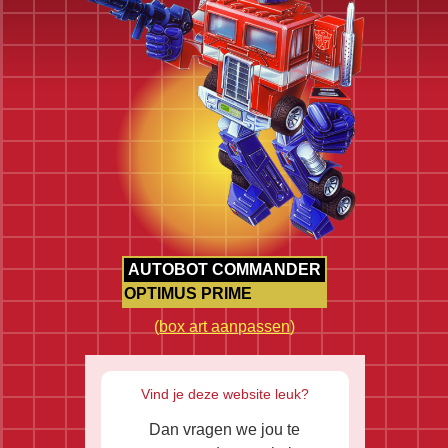
AUTOBOT COMMANDER
OPTIMUS PRIME
(
box art aanpassen
)
Vind je deze website leuk?
Dan vragen we jou te