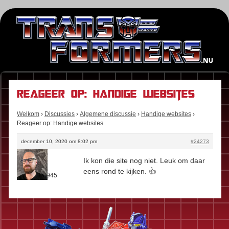
Reageer op: Handige websites
Welkom
›
Discussies
›
Algemene discussie
›
Handige websites
›
Reageer op: Handige websites
december 10, 2020 om 8:02 pm
#24273
Stefan
Ik kon die site nog niet. Leuk om daar
Rol:
Fan
eens rond te kijken. 👍
Berichten:
945