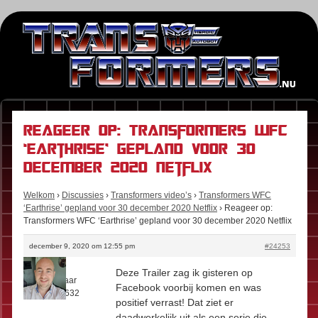
Reageer op: Transformers WFC
‘Earthrise’ gepland voor 30
december 2020 Netflix
Welkom
›
Discussies
›
Transformers video’s
›
Transformers WFC
‘Earthrise’ gepland voor 30 december 2020 Netflix
›
Reageer op:
Transformers WFC ‘Earthrise’ gepland voor 30 december 2020 Netflix
december 9, 2020 om 12:55 pm
#24253
Floris
Deze Trailer zag ik gisteren op
Rol:
Eigenaar
Facebook voorbij komen en was
Berichten:
632
positief verrast! Dat ziet er
daadwerkelijk uit als een serie die