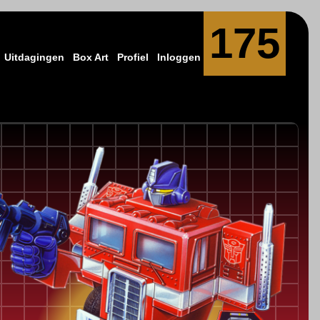
175
Uitdagingen
Box Art
Profiel
Inloggen