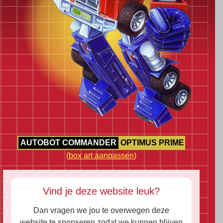
AUTOBOT COMMANDER
OPTIMUS PRIME
(
box art aanpassen
)
Vind je deze website leuk?
Dan vragen we jou te overwegen deze
website te sponseren zodat we kunnen blijven