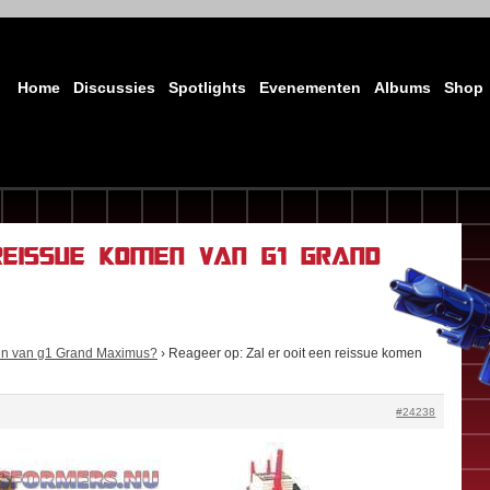
Home
Discussies
Spotlights
Evenementen
Albums
Shop
reissue komen van g1 Grand
men van g1 Grand Maximus?
›
Reageer op: Zal er ooit een reissue komen
#24238