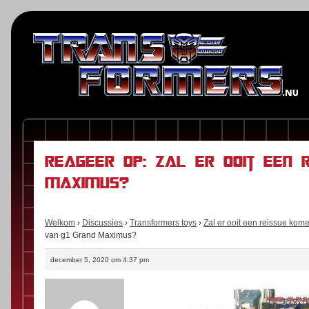
Reageer op: Zal er ooit een 
Maximus?
Welkom
›
Discussies
›
Transformers toys
›
Zal er ooit een reissue ko
van g1 Grand Maximus?
december 5, 2020 om 4:37 pm