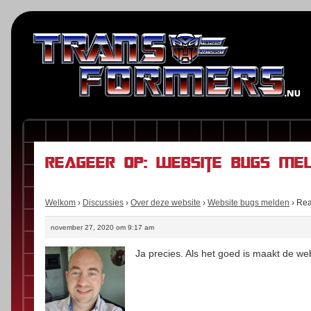
Reageer op: Website bugs me
Welkom
›
Discussies
›
Over deze website
›
Website bugs melden
›
Rea
november 27, 2020 om 9:17 am
Ja precies. Als het goed is maakt de w