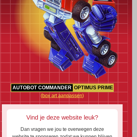
AUTOBOT COMMANDER
OPTIMUS PRIME
(
box art aanpassen
)
Vind je deze website leuk?
Dan vragen we jou te overwegen deze
website te sponseren zodat we kunnen blijven