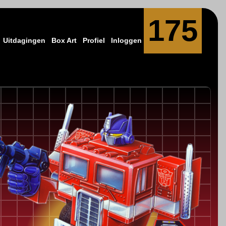
175
Uitdagingen
Box Art
Profiel
Inloggen