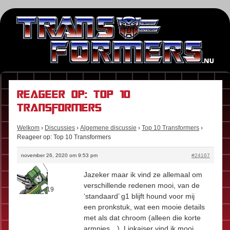
Reageer op: Top 10
Transformers
Welkom
›
Discussies
›
Algemene discussie
›
Top 10 Transformers
›
Reageer op: Top 10 Transformers
november 26, 2020 om 9:53 pm
#24167
Barry
Jazeker maar ik vind ze allemaal om
Rol:
Fan
verschillende redenen mooi, van de
Berichten:
19
‘standaard’ g1 blijft hound voor mij
een pronkstuk, wat een mooie details
met als dat chroom (alleen die korte
armpjes…). Liokaiser vind ik mooi