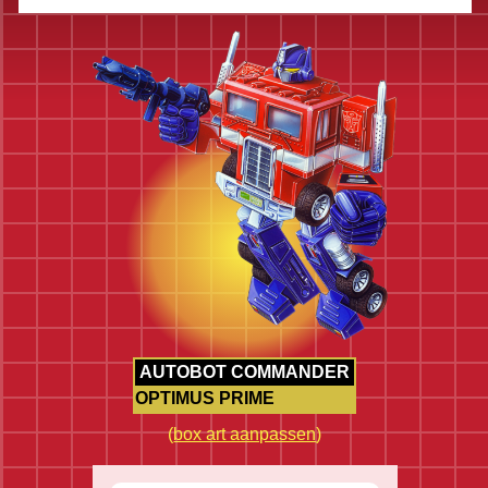
AUTOBOT COMMANDER
OPTIMUS PRIME
(
box art aanpassen
)