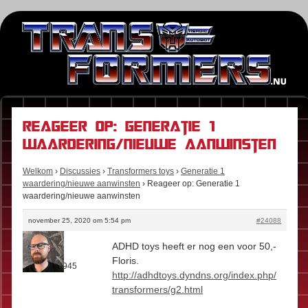
Reageer op: Generatie 1
waardering/nieuwe aanwinsten
Welkom
›
Discussies
›
Transformers toys
›
Generatie 1
waardering/nieuwe aanwinsten
›
Reageer op: Generatie 1
waardering/nieuwe aanwinsten
november 25, 2020 om 5:54 pm
#24088
Stefan
ADHD toys heeft er nog een voor 50,-
Rol:
Fan
Floris.
Berichten:
945
http://adhdtoys.dyndns.org/index.php/
transformers/g2.html