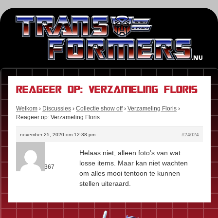
Reageer op: Verzameling Floris
Welkom
›
Discussies
›
Collectie show off
›
Verzameling Floris
›
Reageer op: Verzameling Floris
november 25, 2020 om 12:38 pm
#24024
Kees
Helaas niet, alleen foto’s van wat
Rol:
Fan
losse items. Maar kan niet wachten
Berichten:
367
om alles mooi tentoon te kunnen
stellen uiteraard.