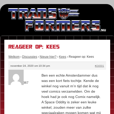
Reageer op: Kees
Welkom
›
Discussies
›
Nieuw hier?
›
Kees
›
Reageer op: Kees
november 24, 2020 om 10:34 pm
#24001
Kees
Ben een echte Amsterdammer dus
Rol:
Fan
was een kort fiets tochtje. Kende de
Berichten:
367
winkel nog vanuit m’n tijd dat ik nog
veel comics verzamelden. Om de
hoek had je ook nog Comix namelijk.
A Space Oddity is zeker een leuke
winkel, zouden meer van zulke
speciaalzaken mogen komen wat mij